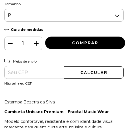
Tamanho
Guia de medidas
ALTERAR CEP
Entregas para o CEP:
Meios de envio
CALCULAR
Não sei meu CEP
Estampa Bezerra da Silva
Camiseta Unissex Premium – Fractal Music Wear
Modelo confortável, resistente e com identidade visual
marcante para quem curte arte, música e cultura