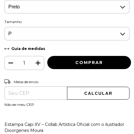
Tamanho
Guia de medidas
ALTERAR CEP
Entregas para o CEP:
Meios de envio
CALCULAR
Não sei meu CEP
Estampa Capi XV – Collab Artística Oficial com o ilustrador
Dioorgenes Moura