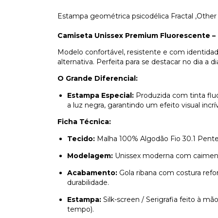
Estampa geométrica psicodélica Fractal ,Other
Camiseta Unissex Premium Fluorescente – 
Modelo confortável, resistente e com identidad
alternativa. Perfeita para se destacar no dia a d
O Grande Diferencial:
Estampa Especial:
Produzida com tinta flu
a luz negra, garantindo um efeito visual incrí
Ficha Técnica:
Tecido:
Malha 100% Algodão Fio 30.1 Pente
Modelagem:
Unissex moderna com caimento
Acabamento:
Gola ribana com costura ref
durabilidade.
Estampa:
Silk-screen / Serigrafia feito à m
tempo).