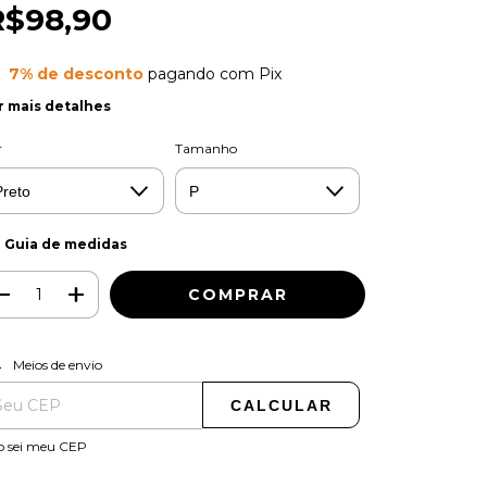
R$98,90
7% de desconto
pagando com Pix
r mais detalhes
r
Tamanho
Guia de medidas
ALTERAR CEP
regas para o CEP:
Meios de envio
CALCULAR
o sei meu CEP