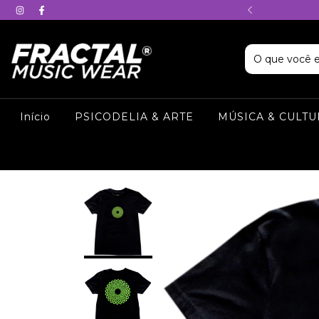
 de desconto no PIX
Início
PSICODELIA & ARTE
MÚSICA & CULT