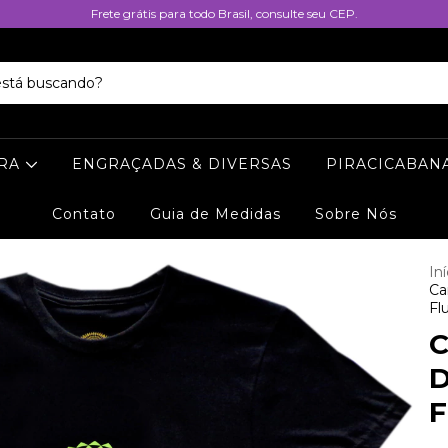
Frete grátis para todo Brasil, consulte seu CEP.
URA
ENGRAÇADAS & DIVERSAS
PIRACICABAN
Contato
Guia de Medidas
Sobre Nós
Iní
Ca
Fl
C
D
F