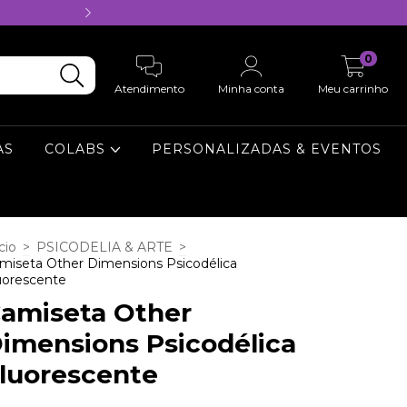
Camisetas Person
0
Atendimento
Minha conta
Meu carrinho
AS
COLABS
PERSONALIZADAS & EVENTOS
cio
>
PSICODELIA & ARTE
>
miseta Other Dimensions Psicodélica
uorescente
amiseta Other
imensions Psicodélica
luorescente